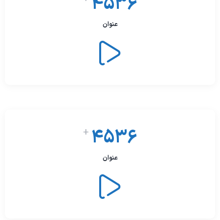
4536
عنوان
4536
+
عنوان