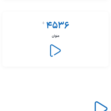
4536
+
عنوان