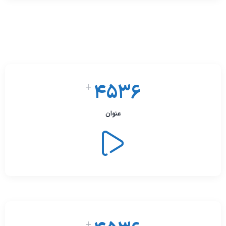
4536
+
عنوان
+