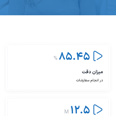
85.45
%
میزان دقت
در انجام سفارشات
12.5
M