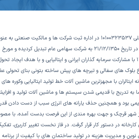
شرکت ایتالران در تاریخ ۰۶/۱۱/۱۳۳۸ تحت شماره ۷۰۹۱ و شناسه ملی ۱۰۱۰۰۳۲۳۵۳۷ در اداره ثبت
اوراق بهادار تهران پذیرفته شده است. شركت ايتالران در سال ۱۳۳۸ با مشاركت سرمايه گذاران ايراني و ايتاليا
اع بلوك هاي سفالي و تيرچه هاي پيش ساخته بتوني بناي تحولي عظ
يتالران با مجهزترين ماشين آلات خط توليد ايتاليايي وكوره هاي م
ما به تدریج با قدیمی شدن سیستم ها و ماشین آلات تولید و افزا
می بود و همچنین حذف یارانه های انرژی سبب از دست دادن قدرت ر
مرکز شهر قرچک و جهت بهره مندی از این فرصت بدست آمده، با مص
ارخانه در دستور کار قرار گرفت. در فاز نخست تغییر کاربری، تفک
 نوین و مدیریت هزینه در تولید ساختمان های با کیفیت از برنام