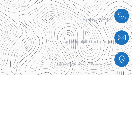
تلفن تماس
۰۲۱-۹۶۵۴۷۴۱۴
آدرس ایمیل
sendmail@creote.com
آدرس
تهران. خیابان آزادی. کوچه دوازده