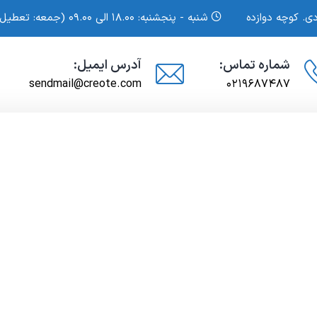
دی. کوچه دوازده
شنبه - پنجشنبه: ۱۸.۰۰ الی ۰۹.۰۰ (جمعه: تعطیل)
شماره تماس:
آدرس ایمیل:
sendmail@creote.com
۰۲۱۹۶۸۷۴۸۷
 و مزایده ها
پروژه ها
فروش
تماس با ما