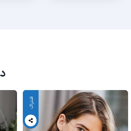
دا
اشتراک