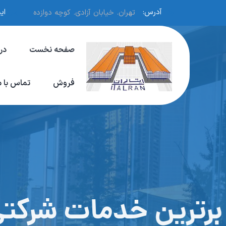
آدرس:
ای
تهران. خیابان آزادی. کوچه دوازده
صفحه نخست
در
فروش
تماس با م