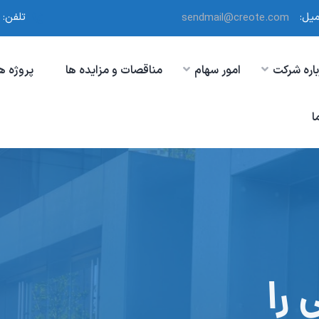
میل:
تلفن:
sendmail@creote.com
باره شرکت
امور سهام
مناقصات و مزایده ها
پروژه ه
ا
ما به کسب و ک