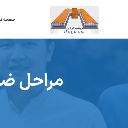
صفحه ن
مراحل ضر