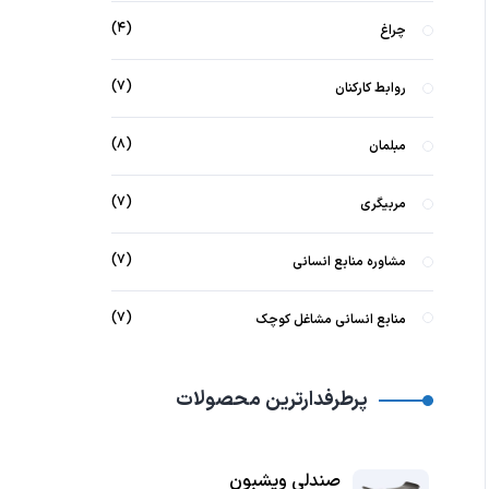
۴
چراغ
۷
روابط کارکنان
۸
مبلمان
۷
مربیگری
۷
مشاوره منابع انسانی
۷
منابع انسانی مشاغل کوچک
پرطرفدارترین محصولات
صندلی ویشبون